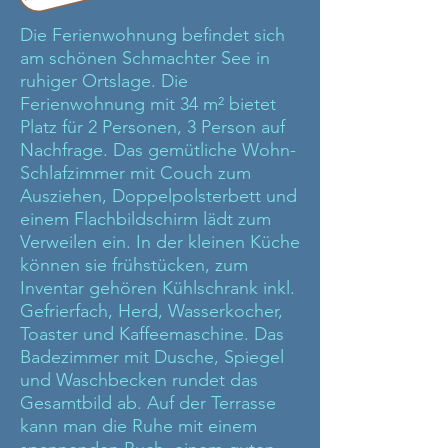
Die Ferienwohnung befindet sich
am schönen Schmachter See in
ruhiger Ortslage. Die
Ferienwohnung mit 34 m² bietet
Platz für 2 Personen, 3 Person auf
Nachfrage. Das gemütliche Wohn-
Schlafzimmer mit Couch zum
Ausziehen, Doppelpolsterbett und
einem Flachbildschirm lädt zum
Verweilen ein. In der kleinen Küche
können sie frühstücken, zum
Inventar gehören Kühlschrank inkl.
Gefrierfach, Herd, Wasserkocher,
Toaster und Kaffeemaschine. Das
Badezimmer mit Dusche, Spiegel
und Waschbecken rundet das
Gesamtbild ab. Auf der Terrasse
kann man die Ruhe mit einem