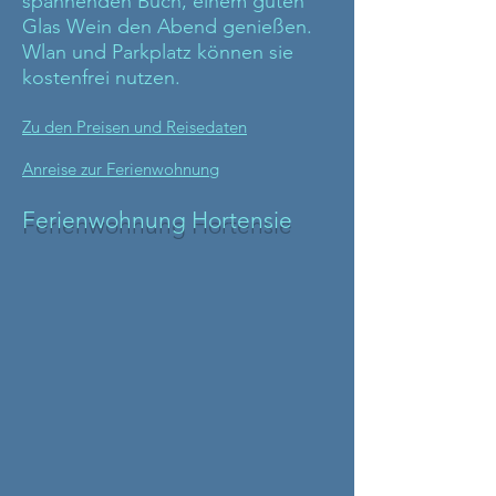
spannenden Buch, einem guten
Glas Wein den Abend genießen.
Wlan und Parkplatz können sie
kostenfrei nutzen.
Zu den Preisen und Reisedaten
Anreise zur Ferienwohnung
Ferienwohnung Hortensie